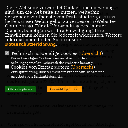
Diese Webseite verwendet Cookies, die notwendig
Nach ersten Presseberichten im Juni diesen Jahres, wurde
sind, um die Webseite zu nutzen. Weiterhin
bisher nur nach Anfrage der FDP, in nicht öffentlicher
verwenden wir Dienste von Drittanbietern, die uns
Sitzung des Kreisausschusses am 27.08 kurz über das
helfen, unser Webangebot zu verbessern (Website-
Optmierung). Für die Verwendung bestimmter
Thema „Leitung des Gesundheitsamtes“ informiert.
Dienste, benötigen wir Ihre Einwilligung. Ihre
Einwilligung können Sie jederzeit widerrufen. Weitere
Zu den weiteren oben genannten Problemen erfolgte
Informationen finden Sie in unserer
Datenschutzerklärung
.
keinerlei Information der Kreisgremien und dieses obwohl
am 27.08. und 10.09. jeweils eine Kreisausschusssitzung
Technisch notwendige Cookies (
Übersicht
)
und auch am 29.07. und 14.10. eine Ältestenratssitzung
Die notwendigen Cookies werden allein für den
ordnungsgemäßen Gebrauch der Webseite benötigt.
sowie am 13.08. eine Kreistagssitzung stattfanden.
Cookies von Drittanbietern (
Übersicht
)
Zur Optimierung unserer Webseite binden wir Dienste und
Aus diesem Grund bitten wir in der kommenden Sitzung
Angebote von Drittanbietern ein.
des Kreistages am 22.10.2019 um Beantwortung folgender
Fragen, - sowohl mündlicher als auch nachfolgend in
Alle akzeptieren
Auswahl speichern
schriftlicher Form:
1.
Trifft es zu, dass es bei kreiseigenen Schulen Mängel im
Brandschutz gibt?
2.
Wenn ja, welche konkreten Mängel bestehen? Bitte legen