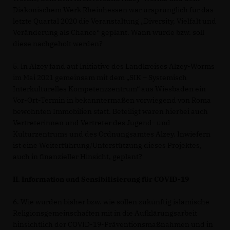
Diakonischem Werk Rheinhessen war ursprünglich für das
letzte Quartal 2020 die Veranstaltung „Diversity, Vielfalt und
Veränderung als Chance“ geplant. Wann wurde bzw. soll
diese nachgeholt werden?
5. In Alzey fand auf Initiative des Landkreises Alzey-Worms
im Mai 2021 gemeinsam mit dem „SIK – Systemisch
Interkulturelles Kompetenzzentrum“ aus Wiesbaden ein
Vor-Ort-Termin in bekanntermaßen vorwiegend von Roma
bewohnten Immobilien statt. Beteiligt waren hierbei auch
Vertreterinnen und Vertreter des Jugend- und
Kulturzentrums und des Ordnungsamtes Alzey. Inwiefern
ist eine Weiterführung/Unterstützung dieses Projektes,
auch in finanzieller Hinsicht, geplant?
II. Information und Sensibilisierung für COVID-19
6. Wie wurden bisher bzw. wie sollen zukünftig islamische
Religionsgemeinschaften mit in die Aufklärungsarbeit
hinsichtlich der COVID-19-Präventionsmaßnahmen und in