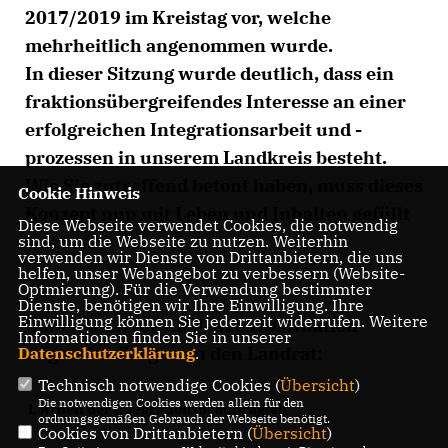
2017/2019 im Kreistag vor, welche
mehrheitlich angenommen wurde.
In dieser Sitzung wurde deutlich, dass ein
fraktionsübergreifendes Interesse an einer
erfolgreichen Integrationsarbeit und -
prozessen in unserem Landkreis besteht.
Wie Sie zutreffend betont haben, muss dieses
Cookie Hinweis
Konzept nun mit Leben und Inhalten gefüllt
Diese Webseite verwendet Cookies, die notwendig
werden.
sind, um die Webseite zu nutzen. Weiterhin
verwenden wir Dienste von Drittanbietern, die uns
helfen, unser Webangebot zu verbessern (Website-
Optmierung). Für die Verwendung bestimmter
Dienste, benötigen wir Ihre Einwilligung. Ihre
Einwilligung können Sie jederzeit widerrufen. Weitere
Daher stellt die CDU-Kreitagsfraktion
Informationen finden Sie in unserer
folgenden Fragen an den Landrat:
Datenschutzerklärung
.
Technisch notwendige Cookies (
Übersicht
)
Die notwendigen Cookies werden allein für den
I. Arbeit der Integrationsbeauftragten
ordnungsgemäßen Gebrauch der Webseite benötigt.
Cookies von Drittanbietern (
Übersicht
)