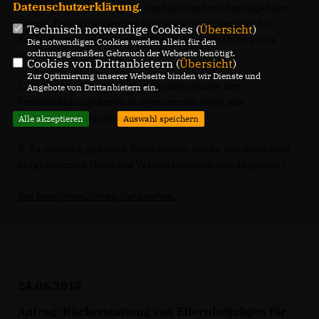
Datenschutzerklärung
.
Prüfung und Beratung die Kreditaufnahme durchgeführt
wurde. Daher die erneute Frage: Gab es innerhalb der
Technisch notwendige Cookies (
Übersicht
)
Kreisverwaltung Bedenken gegen die Aufnahme eines
Die notwendigen Cookies werden allein für den
ordnungsgemäßen Gebrauch der Webseite benötigt.
solchen Kredites?
Cookies von Drittanbietern (
Übersicht
)
Zur Optimierung unserer Webseite binden wir Dienste und
2. Zu welchen genauen Konditionen wurde der
Angebote von Drittanbietern ein.
Fremdwährungskredit aufgenommen (bitte alle
Vertragskonditionen angeben)?
Alle akzeptieren
Auswahl speichern
3. Zu welchen genauen Konditionen wurde der Avalkredit
aufgenommen (bitte alle Vertragskonditionen angeben)?
Den kompletten Antrag hier ansehen...
24.06.2015
Antrag: Rückerstattung von Elternbeiträgen für