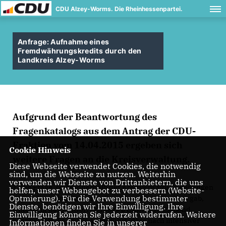
CDU Alzey-Worms. Die Rheinhessenpartei.
Anfrage: Aufnahme eines
Fremdwährungskredits durch den
Landkreis Alzey-Worms
Aufgrund der Beantwortung des
Fragenkatalogs aus dem Antrag der CDU-
Fraktion vom 14.04.2015 ergeben sich
Cookie Hinweis
weitere Fragen an die Kreisverwaltung.
Diese Webseite verwendet Cookies, die notwendig
sind, um die Webseite zu nutzen. Weiterhin
verwenden wir Dienste von Drittanbietern, die uns
1. Die Frage, ob es innerhalb der Kreisverwaltung Bedenken
helfen, unser Webangebot zu verbessern (Website-
Optmierung). Für die Verwendung bestimmter
gegen die Aufnahme eines Fremdwährungskredites gab,
Dienste, benötigen wir Ihre Einwilligung. Ihre
wurde mit der Antwort zu Frage 2 nicht abschließend
Einwilligung können Sie jederzeit widerrufen. Weitere
beantwortet. Es wurde ausgeführt, dass nach intensiver
Informationen finden Sie in unserer