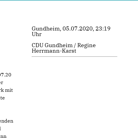
Gundheim, 05.07.2020, 23:19
Uhr
CDU Gundheim / Regine
Herrmann-Karst
07.20
er
rk mit
tte
senden
d
enn