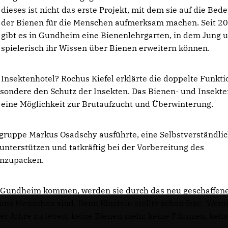
dieses ist nicht das erste Projekt, mit dem sie auf die Bed
der Bienen für die Menschen aufmerksam machen. Seit 2
gibt es in Gundheim eine Bienenlehrgarten, in dem Jung u
spielerisch ihr Wissen über Bienen erweitern können.
sektenhotel? Rochus Kiefel erklärte die doppelte Funkti
sondere den Schutz der Insekten. Das Bienen- und Insekte
n eine Möglichkeit zur Brutaufzucht und Überwinterung.
gruppe Markus Osadschy ausführte, eine Selbstverständlic
unterstützen und tatkräftig bei der Vorbereitung des
anzupacken.
 Gundheim kommen, werden sie durch das neu geschaffen
 uns Menschen sind. Denn Einstein stellte schon fest: Wenn
r Jahre zu leben; keine Bienen mehr, keine Pflanzen, keine