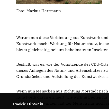
Foto: Markus Herrmann
Warum nun diese Verbindung aus Kunstwerk und In
Kunstwerk macht Werbung für Naturschutz, insbe
bietet gleichzeitig bei uns beheimateten Insekte
Deshalb war es, wie der Vorsitzende der CDU-Orts
dieses Anliegen des Natur- und Artenschutzes zu 
Grundstückes und Aufstellung des Kunstwerkes 
Wenn nun Menschen aus Richtung Mörstadt nach
Kunstwerk daran erinnert, wie wichtig Bienen für
Bienen verschwinden, hat der Mensch nur noch vie
Cookie Hinweis