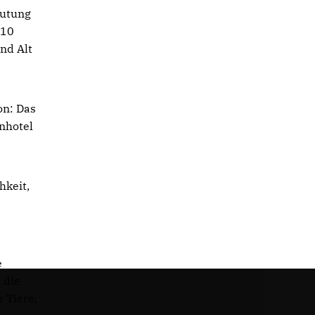
eutung
010
nd Alt
on: Das
nhotel
hkeit,
e
 die
 Tiere,