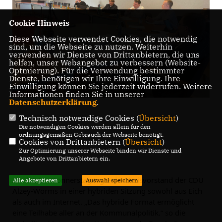
Cookie Hinweis
Diese Webseite verwendet Cookies, die notwendig
sind, um die Webseite zu nutzen. Weiterhin
verwenden wir Dienste von Drittanbietern, die uns
helfen, unser Webangebot zu verbessern (Website-
Optmierung). Für die Verwendung bestimmter
Dienste, benötigen wir Ihre Einwilligung. Ihre
Einwilligung können Sie jederzeit widerrufen. Weitere
Informationen finden Sie in unserer
Datenschutzerklärung
.
Technisch notwendige Cookies (
Übersicht
)
Die notwendigen Cookies werden allein für den
ordnungsgemäßen Gebrauch der Webseite benötigt.
Cookies von Drittanbietern (
Übersicht
)
Zur Optimierung unserer Webseite binden wir Dienste und
Angebote von Drittanbietern ein.
Am letzten Donnerstag tagte der Kreisvorstand der CDU 
Alle akzeptieren
Auswahl speichern
Alzey-Worms in einer hybriden Sitzung sowohl aus Eich 
als auch im Internet. „Das hybride Format ermöglicht 
eine Teilhabe aller an der Kommunalpolitik.“ so die 